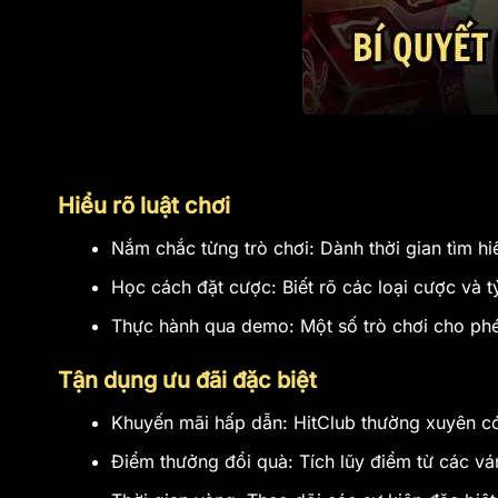
Hiểu rõ luật chơi
Nắm chắc từng trò chơi: Dành thời gian tìm hi
Học cách đặt cược: Biết rõ các loại cược và tỷ
Thực hành qua demo: Một số trò chơi cho phé
Tận dụng ưu đãi đặc biệt
Khuyến mãi hấp dẫn: HitClub thường xuyên có 
Điểm thưởng đổi quà: Tích lũy điểm từ các ván