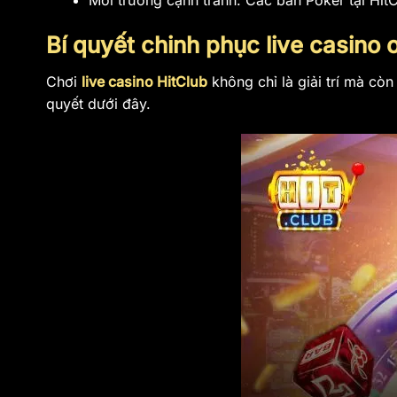
Môi trường cạnh tranh: Các bàn Poker tại HitC
Bí quyết chinh phục live casino 
Chơi
live casino HitClub
không chỉ là giải trí mà còn
quyết dưới đây.