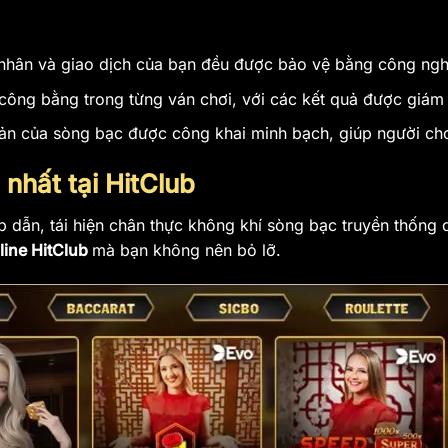
á nhân và giao dịch của bạn đều được bảo vệ bằng công ngh
công bằng trong từng ván chơi, với các kết quả được giám s
oản của sòng bạc được công khai minh bạch, giúp người chơ
 nhất tại HitClub
ấp dẫn, tái hiện chân thực không khí sòng bạc truyền thống 
line HitClub
mà bạn không nên bỏ lỡ.