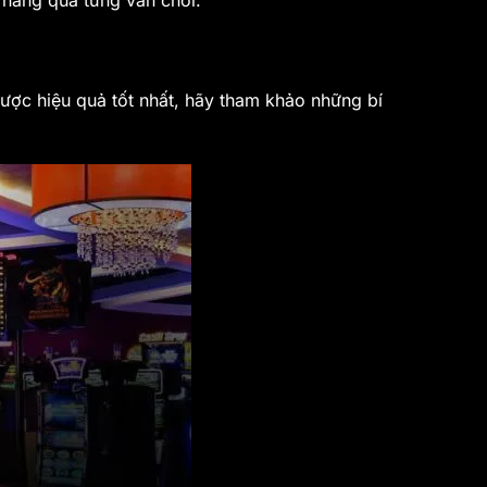
 năng qua từng ván chơi.
 được hiệu quả tốt nhất, hãy tham khảo những bí