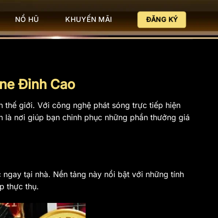
NỔ HŨ
KHUYẾN MÃI
ĐĂNG KÝ
ine Đỉnh Cao
thế giới. Với công nghệ phát sóng trực tiếp hiện
òn là nơi giúp bạn chinh phục những phần thưởng giá
ngay tại nhà. Nền tảng này nổi bật với những tính
p thực thụ.