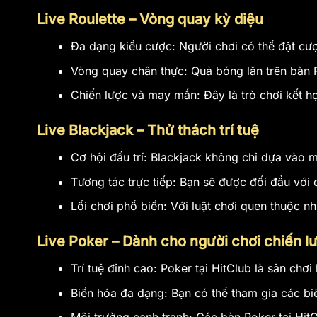
Live Roulette – Vòng quay kỳ diệu
Đa dạng kiểu cược: Người chơi có thể đặt cượ
Vòng quay chân thực: Quả bóng lăn trên bàn R
Chiến lược và may mắn: Đây là trò chơi kết hợ
Live Blackjack – Thử thách trí tuệ
Cơ hội đấu trí: Blackjack không chỉ dựa vào 
Tương tác trực tiếp: Bạn sẽ được đối đầu với 
Lối chơi phổ biến: Với luật chơi quen thuộc nh
Live Poker – Dành cho người chơi chiến l
Trí tuệ đỉnh cao: Poker tại HitClub là sân chơ
Biến hóa đa dạng: Bạn có thể tham gia các bi