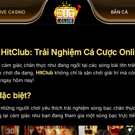
IVE CASINO
BẮN CÁ
 HitClub: Trải Nghiệm Cá Cược Onl
ảm giác chân thực như đang ngồi tại các sòng bài lớn trên 
rò chơi đa dạng,
HitClub
không chỉ là sân chơi giải trí mà c
o ngay hôm nay!
đặc biệt?
những người chơi yêu thích trải nghiệm sòng bạc chân thực 
 lại cảm giác như bạn đang tham gia một sòng bạc trực tiế