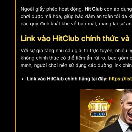
Ngoài giấy phép hoạt động,
Hit Club
còn áp dụng 
chơi được mã hóa, giúp bảo đảm an toàn tối đa kh
các quy định khắt khe về bảo mật, mang lại sự an 
Link vào HitClub chính thức và
Với sự gia tăng nhu cầu giải trí trực tuyến, nhiều
không chính thức có thể tiềm ẩn rủi ro, bao gồm 
mình, người chơi nên sử dụng các đường link chí
Link vào HitClub chính hãng tại đây:
https://lis