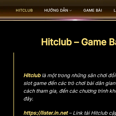
Bỏ
qua
HITCLUB
HƯỚNG DẪN
GAME BÀI
L
nội
dung
Hitclub – Game B
Hitclub
là một trong những sân chơi đổi
slot game đến các trò chơi bài dân gian 
cách tham gia, đến các chương trình khu
đây.
https://lister.in.net
– Link tải Hitclub c