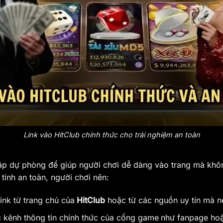
Link vào HitClub chính thức cho trải nghiệm an toàn
cập dự phòng để giúp người chơi dễ dàng vào trang mà khôn
tính an toàn, người chơi nên:
ink từ trang chủ của
HitClub
hoặc từ các nguồn uy tín mà n
 kênh thông tin chính thức của cổng game
như fanpage ho