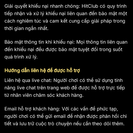
Giải quyết khiếu nại nhanh chóng: HitClub có quy trình
tiếp nhận và xử lý khiếu nại liên quan đến bảo mật một
cách nghiêm túc và cam kết cung cấp giải pháp trong
thời gian ngắn nhất.
Bảo mật thông tin khi khiếu nại: Mọi thông tin liên quan
đến khiếu nại đều được bảo mật tuyệt đối trong suốt
quá trình xử lý.
Hướng dẫn liên hệ để được hỗ trợ
Liên hệ qua live chat: Người chơi có thể sử dụng tính
năng live chat trên trang web để được hỗ trợ trực tiếp
từ nhân viên chăm sóc khách hàng.
Email hỗ trợ khách hàng: Với các vấn đề phức tạp,
người chơi có thể gửi email để nhận được phản hồi chi
tiết và lưu trữ cuộc trò chuyện nếu cần theo dõi thêm.