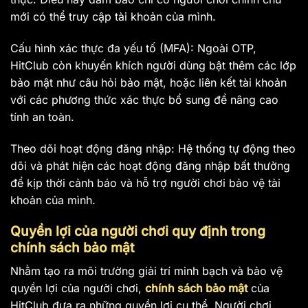
mới có thể truy cập tài khoản của mình.
Cấu hình xác thực đa yếu tố (MFA): Ngoài OTP,
HitClub còn khuyến khích người dùng bật thêm các lớp
bảo mật như câu hỏi bảo mật, hoặc liên kết tài khoản
với các phương thức xác thực bổ sung để nâng cao
tính an toàn.
Theo dõi hoạt động đăng nhập: Hệ thống tự động theo
dõi và phát hiện các hoạt động đăng nhập bất thường
để kịp thời cảnh báo và hỗ trợ người chơi bảo vệ tài
khoản của mình.
Quyền lợi của người chơi quy định trong
chính sách bảo mật
Nhằm tạo ra môi trường giải trí minh bạch và bảo vệ
quyền lợi của người chơi,
chính sách bảo mật
của
HitClub đưa ra những quyền lợi cụ thể. Người chơi