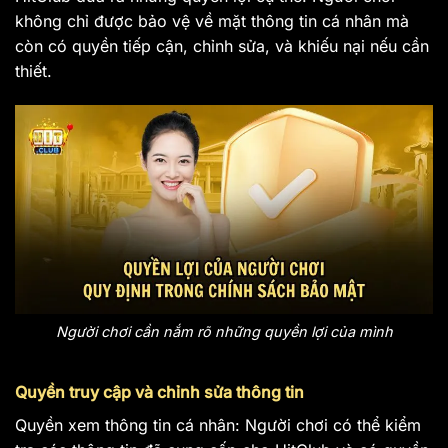
không chỉ được bảo vệ về mặt thông tin cá nhân mà
còn có quyền tiếp cận, chỉnh sửa, và khiếu nại nếu cần
thiết.
Người chơi cần nắm rõ những quyền lợi của mình
Quyền truy cập và chỉnh sửa thông tin
Quyền xem thông tin cá nhân: Người chơi có thể kiểm