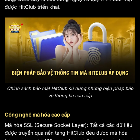
được HitClub triển khai.
Chính sách bảo mật HitClub sử dụng những biện pháp bảo
vệ thông tin cao cấp
Công nghệ mã hóa cao cấp
Mã hóa SSL (Secure Socket Layer): Tất cả các dữ liệu
được truyền qua nền tảng HitClub đều được mã hóa