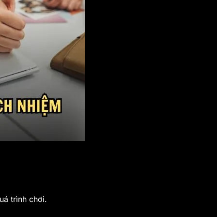
á trình chơi.