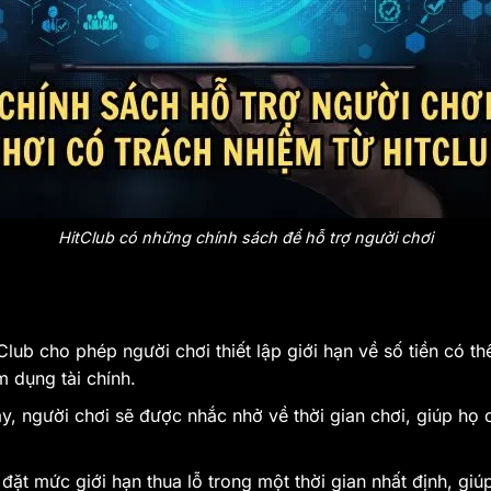
HitClub có những chính sách để hỗ trợ người chơi
tClub cho phép người chơi thiết lập giới hạn về số tiền có t
m dụng tài chính.
y, người chơi sẽ được nhắc nhở về thời gian chơi, giúp họ c
 đặt mức giới hạn thua lỗ trong một thời gian nhất định, gi