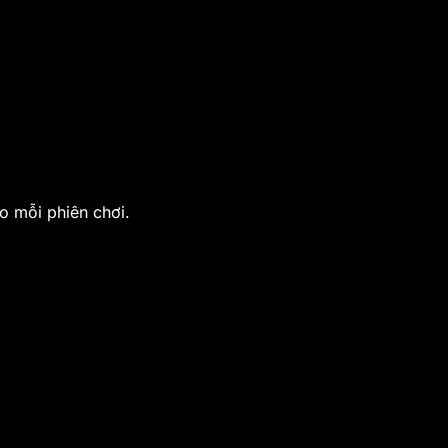
o mỗi phiên chơi.