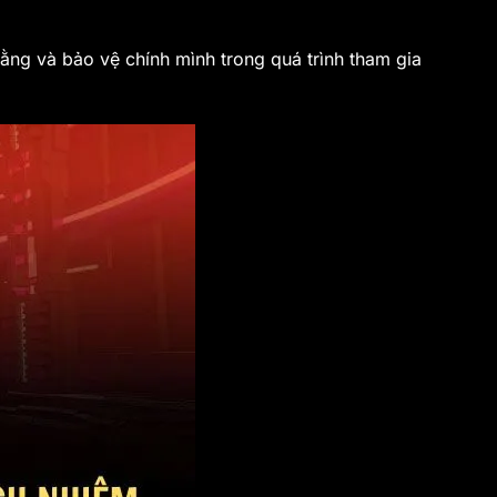
bằng và bảo vệ chính mình trong quá trình tham gia