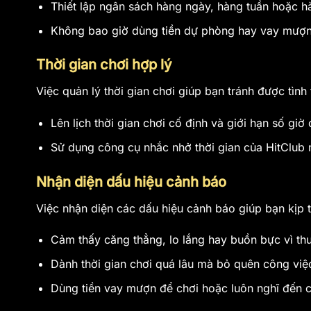
Thiết lập ngân sách hàng ngày, hàng tuần hoặc hà
Không bao giờ dùng tiền dự phòng hay vay mượn đ
Thời gian chơi hợp lý
Việc quản lý thời gian chơi giúp bạn tránh được tình
Lên lịch thời gian chơi cố định và giới hạn số giờ
Sử dụng công cụ nhắc nhở thời gian của HitClub n
Nhận diện dấu hiệu cảnh báo
Việc nhận diện các dấu hiệu cảnh báo giúp bạn kịp t
Cảm thấy căng thẳng, lo lắng hay buồn bực vì thu
Dành thời gian chơi quá lâu mà bỏ quên công việc
Dùng tiền vay mượn để chơi hoặc luôn nghĩ đến 