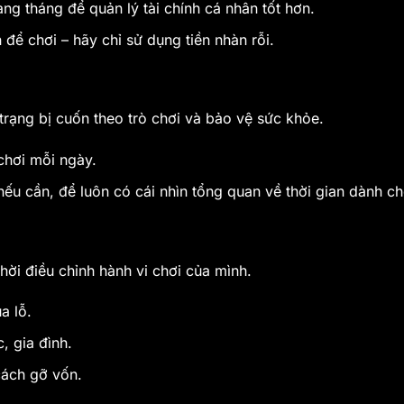
ng tháng để quản lý tài chính cá nhân tốt hơn.
ể chơi – hãy chỉ sử dụng tiền nhàn rỗi.
 trạng bị cuốn theo trò chơi và bảo vệ sức khỏe.
 chơi mỗi ngày.
ếu cần, để luôn có cái nhìn tổng quan về thời gian dành ch
hời điều chỉnh hành vi chơi của mình.
a lỗ.
, gia đình.
cách gỡ vốn.