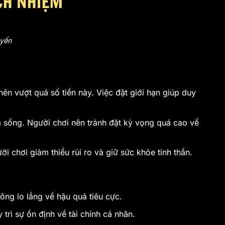
uyến
n vượt quá số tiền này. Việc đặt giới hạn giúp duy
ếm sống. Người chơi nên tránh đặt kỳ vọng quá cao về
ười chơi giảm thiểu rủi ro và giữ sức khỏe tinh thần.
ông lo lắng về hậu quả tiêu cực.
y trì sự ổn định về tài chính cá nhân.