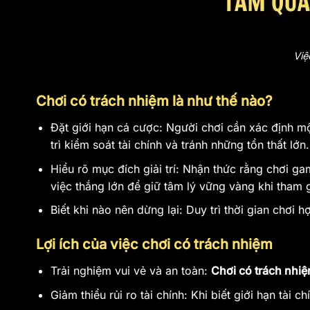
Việ
Chơi có trách nhiệm là như thế nào?
Đặt giới hạn cá cược: Người chơi cần xác định m
trì kiểm soát tài chính và tránh những tổn thất lớn.
Hiểu rõ mục đích giải trí: Nhận thức rằng chơi ga
việc thắng lớn để giữ tâm lý vững vàng khi tham g
Biết khi nào nên dừng lại: Duy trì thời gian chơi h
Lợi ích của việc chơi có trách nhiệm
Trải nghiệm vui vẻ và an toàn:
Chơi có trách nhi
Giảm thiểu rủi ro tài chính: Khi biết giới hạn tài 