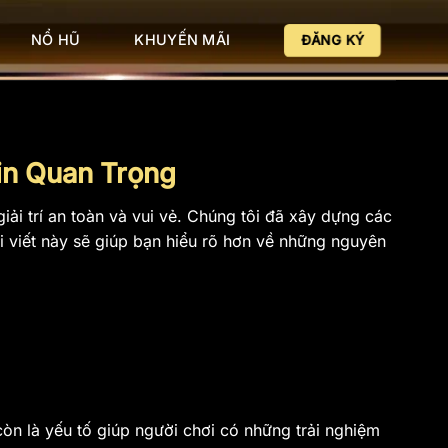
ĐĂNG KÝ
NỔ HŨ
KHUYẾN MÃI
in Quan Trọng
ải trí an toàn và vui vẻ. Chúng tôi đã xây dựng các
i viết này sẽ giúp bạn hiểu rõ hơn về những nguyên
òn là yếu tố giúp người chơi có những trải nghiệm